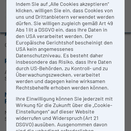
BMBWF-Forschungsinfrastruktur-Datenbank:
Indem Sie auf „Alle Cookies akzeptieren“
Evaluierungsstudie 2022
klicken, willigen Sie ein, dass Cookies von
Abscheidung von dünnen Schichten und
uns und Drittanbietern verwendet werden
Nanopartikel.
Auszeichnungen und Pressemeldungen
dürfen. Sie willigen zugleich gemäß Art 49
Abs 1 lit a DSGVO ein, dass Ihre Daten in
ANSPRECHPERSON
den USA verarbeitet werden. Der
Europäische Gerichtshof bescheinigt den
Christian Mitterer
USA kein angemessenes
Datenschutzniveau. Es besteht daher
RESEARCH SERVICES
insbesondere das Risiko, dass Ihre Daten
durch US-Behörden, zu Kontroll- und zu
Abscheidung von Nanopartikel und dünnen
Überwachungszwecken, verarbeitet
Schichten
werden und dagegen keine wirksamen
Rechtsbehelfe erhoben werden können.
METHODEN & EXPERTISE ZUR
Ihre Einwilligung können Sie jederzeit mit
FORSCHUNGSINFRASTRUKTUR
Wirkung für die Zukunft über die „Cookie-
Einstellungen“ auf dieser Website
Nanopartikelabscheidung und Abscheidung dünner
widerrufen und Widerspruch (Art 21
Schichten.
DSGVO) ausüben. Ausgenommen davon
sind die unbedingt erforderlichen