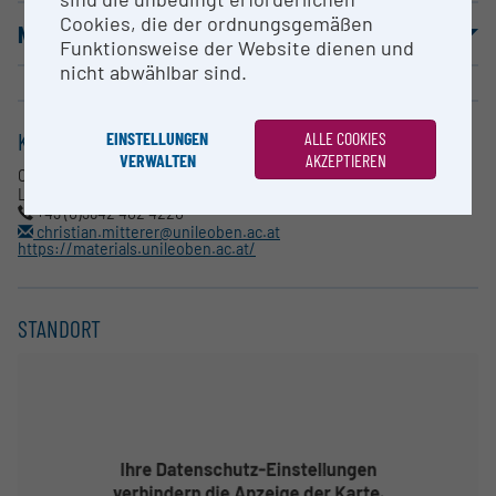
Cookies, die der ordnungsgemäßen
NUTZUNGSBEDINGUNGEN
Funktionsweise der Website dienen und
nicht abwählbar sind.
EINSTELLUNGEN
ALLE COOKIES
KONTAKT
VERWALTEN
AKZEPTIEREN
Christian Mitterer
Lehrstuhl für Funktionale Werkstoffe
+43 (0)3842 402 4220
christian.mitterer@unileoben.ac.at
https://materials.unileoben.ac.at/
STANDORT