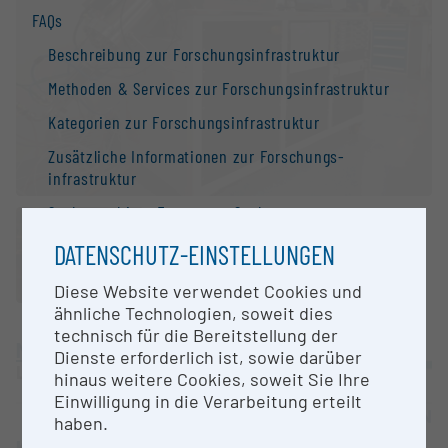
FAQs
Beschreibung zur Forschungs­infrastruktur
Methoden & Services zur Forschungs­infrastruktur
Kategorien zur Forschungs­infrastruktur
Zusätzliche Informationen zur Forschungs­
infrastruktur
Suchmaschine: Fragen zur Suche
Kontakt
DATENSCHUTZ-EINSTELLUNGEN
Information
Diese Website verwendet Cookies und
ähnliche Technologien, soweit dies
Nationale Forschungs­infrastruktur­strategie
technisch für die Bereitstellung der
Montanuniversität Leoben
Forschungs­infrastrukturen in der Europäischen
Dienste erforderlich ist, sowie darüber
Union
Leoben |
Website
hinaus weitere Cookies, soweit Sie Ihre
Einwilligung in die Verarbeitung erteilt
Forschungs­infrastruktur-Datenbanken /
OPEN FOR COLLABORATION
haben.
Forschungs­infrastruktur-Netzwerke
KURZBESCHREIBUNG