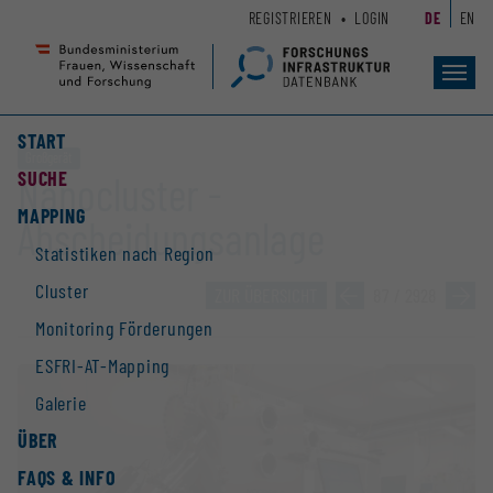
Zum
Zur
REGISTRIEREN
LOGIN
DE
EN
Seiteninhalt
Hauptnavigation
(
(
Accesskey
Accesskey
Toggl
navig
1)
2)
START
Großgerät
SUCHE
Nanocluster -
MAPPING
Abscheidungsanlage
Statistiken nach Region
Cluster
ZUR ÜBERSICHT
»
87 / 2928
»
Monitoring Förderungen
ESFRI-AT-Mapping
Galerie
ÜBER
FAQS & INFO