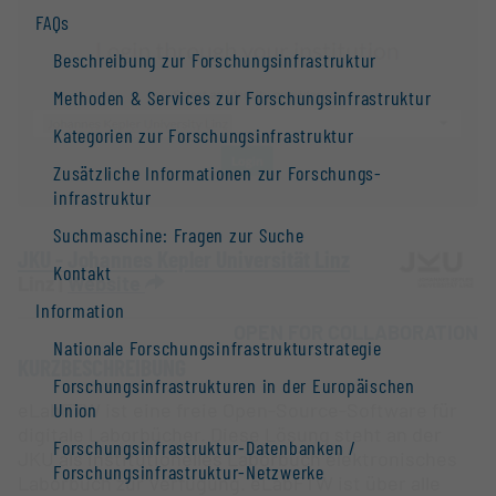
FAQs
Beschreibung zur Forschungs­infrastruktur
Methoden & Services zur Forschungs­infrastruktur
Kategorien zur Forschungs­infrastruktur
Zusätzliche Informationen zur Forschungs­
infrastruktur
Suchmaschine: Fragen zur Suche
JKU - Johannes Kepler Universität Linz
Kontakt
Linz |
Website
Information
OPEN FOR COLLABORATION
Nationale Forschungs­infrastruktur­strategie
KURZBESCHREIBUNG
Forschungs­infrastrukturen in der Europäischen
eLabFTW ist eine freie Open-Source-Software für
Union
digitale Laborbücher. Diese Lösung steht an der
Forschungs­infrastruktur-Datenbanken /
JKU als institutionelles Laborbuch elektronisches
Forschungs­infrastruktur-Netzwerke
Laborbuch zur Verfügung. eLabFTW ist über alle