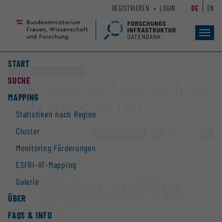
Zum
Zur
REGISTRIEREN
LOGIN
DE
EN
Seiteninhalt
Hauptnavigation
(
(
Accesskey
Accesskey
Toggl
navig
1)
2)
START
Sonstige Forschungsinfrastruktur
Monitoring „DigiFI Call“
SUCHE
Elektronisches Laborbuch der
MAPPING
JKU Linz (eLabFTW)
Statistiken nach Region
Cluster
ZUR ÜBERSICHT
»
86 / 2928
»
Monitoring Förderungen
ESFRI-AT-Mapping
Galerie
ÜBER
FAQS & INFO