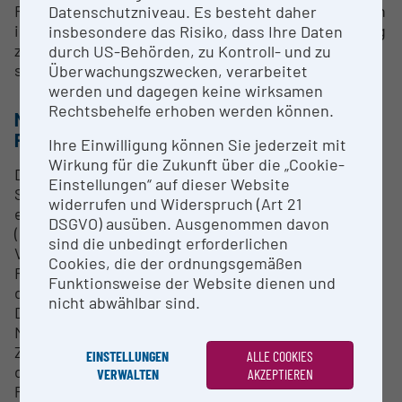
FAIR) . Externe Einrichtungen und Personen können
Datenschutzniveau. Es besteht daher
im Rahmen von Kooperationen, auf Anfrage, Zugang
insbesondere das Risiko, dass Ihre Daten
zum System bekommen. Bei Interesse melden Sie
durch US-Behörden, zu Kontroll- und zu
sich bitte beim angegebenen Kontakt.
Überwachungszwecken, verarbeitet
werden und dagegen keine wirksamen
Rechtsbehelfe erhoben werden können.
METHODEN & EXPERTISE ZUR
FORSCHUNGSINFRASTRUKTUR
Ihre Einwilligung können Sie jederzeit mit
Wirkung für die Zukunft über die „Cookie-
Die Infrastruktur basiert auf der freien und Open
Einstellungen“ auf dieser Website
Source Lösung des elektronischen Laborbuchs
widerrufen und Widerspruch (Art 21
eLabFTW, die für alle Angehörigen
DSGVO) ausüben. Ausgenommen davon
(Mitarbeiter*innen sowie Studierende) der JKU zur
sind die unbedingt erforderlichen
Verfügung gestellt wird. Das ELN unterstützt
Cookies, die der ordnungsgemäßen
Forschende im Bereich Data-Stewardship rund um
Funktionsweise der Website dienen und
die Organisation von Forschungsdaten, effektive
nicht abwählbar sind.
Dokumentation und Sicherung in Verbindung mit
Metadaten und Tools für kooperative
Zusammenarbeit. eLabFTW erleichtert nicht nur
EINSTELLUNGEN
ALLE COOKIES
den Zugang zu Forschungsdaten, sondern auch den
VERWALTEN
AKZEPTIEREN
Publikationsprozess von Daten. Weiters wird auch