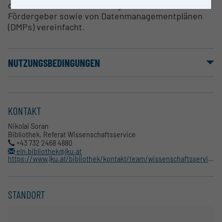
das Erfüllen der Anforderungen relevanter
Fördergeber sowie von Datenmanagementplänen
(DMPs) vereinfacht.
NUTZUNGSBEDINGUNGEN
KONTAKT
Nikolai Soran
Bibliothek, Referat Wissenschaftsservice
+43 732 2468 4880
eln.bibliothek@jku.at
https://www.jku.at/bibliothek/kontakt/team/wissenschaftsservice/
STANDORT