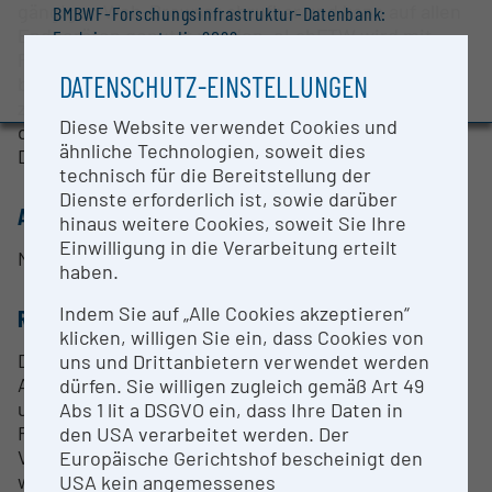
gängigen Web-Browser abrufbar und kann auf allen
BMBWF-Forschungsinfrastruktur-Datenbank:
Endgeräten genutzt werden. eLabFTW wird mit
Evaluierungsstudie 2022
PHP/MySQL in Docker-Containern betrieben und
Auszeichnungen und Pressemeldungen
DATENSCHUTZ-EINSTELLUNGEN
bietet Forschenden die Möglichkeit, orts- und
zeitunabhängig auf Forschungsdaten zuzugreifen,
Diese Website verwendet Cookies und
diese mit Kolleg*innen zu teilen sowie an diesen
ähnliche Technologien, soweit dies
Daten kollaborativ zu arbeiten.
technisch für die Bereitstellung der
Dienste erforderlich ist, sowie darüber
ANSPRECHPERSON
hinaus weitere Cookies, soweit Sie Ihre
Einwilligung in die Verarbeitung erteilt
Nikolai Soran
haben.
Indem Sie auf „Alle Cookies akzeptieren“
RESEARCH SERVICES
klicken, willigen Sie ein, dass Cookies von
Das elektronische Laborbuch der JKU steht allen
uns und Drittanbietern verwendet werden
Angehörigen der Universität zur freien Verfügung
dürfen. Sie willigen zugleich gemäß Art 49
und dient primär der Dokumentation von
Abs 1 lit a DSGVO ein, dass Ihre Daten in
Forschungsarbeit, Lehrtätigkeiten und anderen
den USA verarbeitet werden. Der
Verwaltungsaufgaben unter anerkannten,
Europäische Gerichtshof bescheinigt den
wissenschaftlichen Methoden und Prinzipien (z.B.
USA kein angemessenes