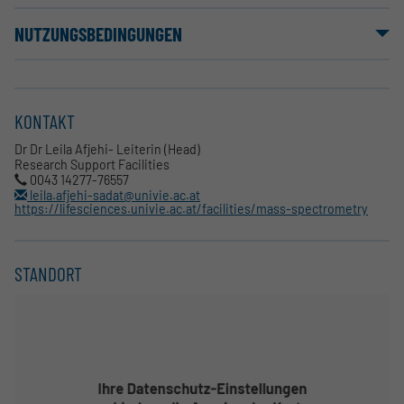
NUTZUNGSBEDINGUNGEN
KONTAKT
Dr Dr Leila Afjehi- Leiterin (Head)
Research Support Facilities
0043 14277-76557
leila.afjehi-sadat@univie.ac.at
https://lifesciences.univie.ac.at/facilities/mass-spectrometry
STANDORT