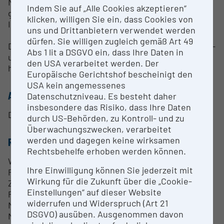
Nano-Flow-Liquid-Chromatographiesystem
Indem Sie auf „Alle Cookies akzeptieren“
gekoppelt und Teil dieser Massenspektrometrie-
klicken, willigen Sie ein, dass Cookies von
Infrastruktur.
uns und Drittanbietern verwendet werden
dürfen. Sie willigen zugleich gemäß Art 49
Der Hauptfokus dieser Einrichtung liegt auf protein-
Abs 1 lit a DSGVO ein, dass Ihre Daten in
und proteombezogenen Messungen mit
den USA verarbeitet werden. Der
hochauflösenden Massenspektrometrie-Methoden.
Europäische Gerichtshof bescheinigt den
USA kein angemessenes
ANSPRECHPERSON
Datenschutzniveau. Es besteht daher
insbesondere das Risiko, dass Ihre Daten
Dr Dr Leila Afjehi- Leiterin (Head)
durch US-Behörden, zu Kontroll- und zu
Überwachungszwecken, verarbeitet
werden und dagegen keine wirksamen
RESEARCH SERVICES
Rechtsbehelfe erhoben werden können.
Wir decken ein breites Spektrum an Methoden für
Ihre Einwilligung können Sie jederzeit mit
Proteomik und Proteom-Massenspektrometrie ab.
Wirkung für die Zukunft über die „Cookie-
Zu diesen Anwendungen gehören Shotgun-
Einstellungen“ auf dieser Website
Proteomik, quantitative Proteomik, "Targeted"
widerrufen und Widerspruch (Art 21
Massenspektrometrie und posttranslationale
DSGVO) ausüben. Ausgenommen davon
Modifikationen (PTMs) wie Phosphorylierung. Diese