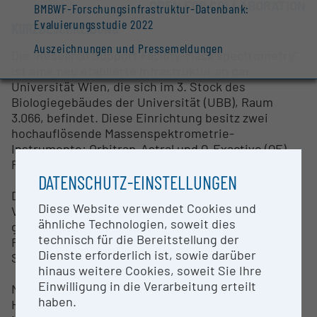
OPEN FOR COLLABORATION
BMBWF-Forschungsinfrastruktur-Datenbank:
Evaluierungsstudie 2022
KURZBESCHREIBUNG
Auszeichnungen und Pressemeldungen
Die "Research Support Facility-Mass spectrometry"
ist eine neu etablierte Infrastruktur an der
Universität Wien, die sich im 3. Stock des
Biologiegebäudes der Universität (UBB), Raum
3.066, befindet. Diese Einrichtung besitz zwei
hochauflösende Massenspektrometrie-
Instrumente: Orbitrap-Astral und Q-Exactive (QE)
Plus, beide von Thermo Scientific.
DATENSCHUTZ-EINSTELLUNGEN
Das Orbitrap-Astral-Instrument ist mit einem
Diese Website verwendet Cookies und
Vanquish Neo-Liquid-Chromatographiesystem
ähnliche Technologien, soweit dies
gekoppelt. Zusätzlich ist das Orbitrap-Astral mit
technisch für die Bereitstellung der
FAIMS verbunden, was eine zusätzliche
Dienste erforderlich ist, sowie darüber
Sensitivitätssteigerung bei Messungen ermöglicht.
hinaus weitere Cookies, soweit Sie Ihre
Einwilligung in die Verarbeitung erteilt
Neben dem Orbitrap-Astral ist das QE Plus
haben.
Hochauflösungsinstrument ebenfalls mit einem