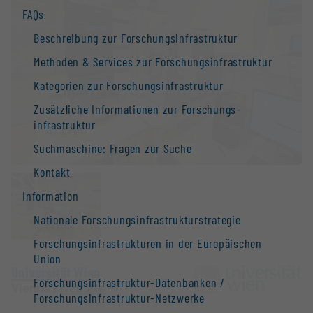
FAQs
Beschreibung zur Forschungs­infrastruktur
Methoden & Services zur Forschungs­infrastruktur
Kategorien zur Forschungs­infrastruktur
Zusätzliche Informationen zur Forschungs­
infrastruktur
Suchmaschine: Fragen zur Suche
Kontakt
Information
Nationale Forschungs­infrastruktur­strategie
Forschungs­infrastrukturen in der Europäischen
Union
Universität Wien
Forschungs­infrastruktur-Datenbanken /
Vienna |
Website
Forschungs­infrastruktur-Netzwerke