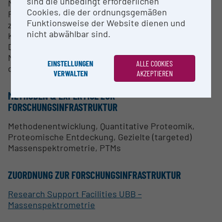
sind die unbedingt erforderlichen
Methoden basieren auf der
Cookies, die der ordnungsgemäßen
Flüssigkeitschromatographie-Trennung. Zusätzlich
Funktionsweise der Website dienen und
zu unseren Haupttechnologien bieten wir unseren
nicht abwählbar sind.
Kollaboratoren auch Unterstützung bei der
Datenanalyse und Probenvorbereitung für
Massenspektrometrie-Messungen, basierend auf
EINSTELLUNGEN
ALLE COOKIES
der verfügbaren Kapazität.
VERWALTEN
AKZEPTIEREN
METHODEN & EXPERTISE ZUR
FORSCHUNGSINFRASTRUKTUR
Methodenentwicklung, Quantitative Proteomik,
Proteomische Entdeckung, Gezielte (targeted)
Massenspektrometrie, PTMs
ZUORDNUNG ZUR FORSCHUNGSINFRASTRUKTUR
Research Support Facilities UBB –
Massenspektrometrie