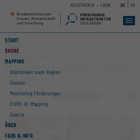
Zum
Zur
REGISTRIEREN
LOGIN
DE
EN
Seiteninhalt
Hauptnavigation
(
(
Accesskey
Accesskey
Toggl
navig
1)
2)
START
Großgerät
SUCHE
Q-Exactive Plus
MAPPING
Massenspektrometer, Thermo
Statistiken nach Region
Scientific
Cluster
Monitoring Förderungen
ZUR ÜBERSICHT
»
1038 / 2928
»
ESFRI-AT-Mapping
Galerie
ÜBER
FAQS & INFO