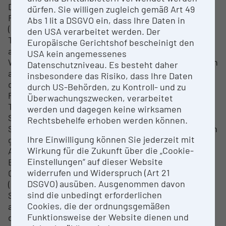
Dies ermöglicht verschiedenen Optionen für den
dürfen. Sie willigen zugleich gemäß Art 49
Flüssigkeitstransfer, inklusive akustischem
Abs 1 lit a DSGVO ein, dass Ihre Daten in
(Beckman Echo 550) und Pipetten-basiertem
den USA verarbeitet werden. Der
Transfer (Revvity Janus) sowie die Möglichkeit zum
Europäische Gerichtshof bescheinigt den
automatischen Befüllen (Thermo Multidrop) und
USA kein angemessenes
Waschen von Platten (BioTek). Plattendeckel können
Datenschutzniveau. Es besteht daher
automatisch gehandhabt werden, oder alternativ
insbesondere das Risiko, dass Ihre Daten
die Platten ver- und entsiegelt werden. Ein 210-
durch US-Behörden, zu Kontroll- und zu
Platten-Inkubator (Thermo Cytomat) mit
Überwachungszwecken, verarbeitet
Temperatur- und Kohlendioxid-Kontrolle macht das
werden und dagegen keine wirksamen
System mit zellbasierten und phänotypischen
Rechtsbehelfe erhoben werden können.
Screenings kompatibel. Zu den Detektionssystemen
Ihre Einwilligung können Sie jederzeit mit
gehören ein Plattenleser für Fluoreszenz-,
Wirkung für die Zukunft über die „Cookie-
Absorptions- und Lumineszenzmessungen (Revvity
Einstellungen“ auf dieser Website
Envision) und ein automatisiertes konfokales High-
widerrufen und Widerspruch (Art 21
Content-Mikroskop mit Umgebungskontrolle
DSGVO) ausüben. Ausgenommen davon
(Revvity Opera Phenix). Der zentrale Teil des
sind die unbedingt erforderlichen
Systems ist in einem HEPA-Filtergehäuse
Cookies, die der ordnungsgemäßen
abgeschirmt. Eine Steuerungssoftware ermöglicht
Funktionsweise der Website dienen und
die Integration aller Instrumente und bietet