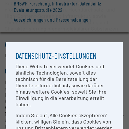
Substanzsammlung mit mehr als 100.000
BMBWF-Forschungsinfrastruktur-Datenbank:
niedermolekularen Stoffen, Hochdurchsatz- und
Evaluierungsstudie 2022
High-Content-Screening Infrastuktur, sowie
Auszeichnungen und Pressemeldungen
chemische Proteomik zur Identifizierung und
Charakterisierung niedermolekularer Substanzen.
ANSPRECHPERSON
DATENSCHUTZ-EINSTELLUNGEN
Dr. Stefan Kubicek
Diese Website verwendet Cookies und
RESEARCH SERVICES
ähnliche Technologien, soweit dies
technisch für die Bereitstellung der
Die CeMM Molecular Discovery Platform betreibt
Dienste erforderlich ist, sowie darüber
eine flexible Screening-Infrastruktur, die sowohl
hinaus weitere Cookies, soweit Sie Ihre
High-Content- als auch High-Throughput-
Einwilligung in die Verarbeitung erteilt
Funktionalität bietet. Die automatisierte
haben.
Roboterplattform Cell Explorer verfügt über zwei
Präzisionsroboter für die Handhabung von 96-, 384-,
Indem Sie auf „Alle Cookies akzeptieren“
und 1536-Well-Platten, die alle weiteren
klicken, willigen Sie ein, dass Cookies von
Instrumente vollständig in das System integrieren.
uns und Drittanbietern verwendet werden