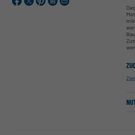
Mail
Das
Met
mik
wer
Bau
Zus
wer
ZU
Zen
NU