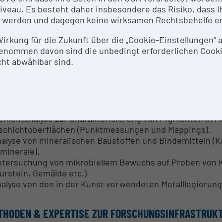
eau. Es besteht daher insbesondere das Risiko, dass Ih
een, Bibliotheken, Archiven, etc. bei der Durchführun
 werden und dagegen keine wirksamen Rechtsbehelfe e
schungsförderung oder Auftragsforschung und bieten auch
 Wirkung für die Zukunft über die „Cookie-Einstellungen“
 Schwerpunkte liegen in naturwissenschaftlichen Analys
enommen davon sind die unbedingt erforderlichen Cook
R, Raman, RFA, UV-Vis, HSI, RSI, ESEM (EDX), Py-GC/MS, 
ht abwählbar sind.
odokumentation (Vis, UV, IR, IRR), Mikroskopie, Anlagen
stbereich.
zielle Services mit dem REM/EDX:
lementanalyse zur Charakterisierung von Pigmenten in M
schichtoberflächen (Punktmessungen und Mappings).
nalyse von mineralischen Baustoffen und Bindemitteln (Ka
minerale).
ntersuchung von mikrobiellem Bewuchs auf Proben von K
urstein, Gemälde etc.).
nalyse von den in der Kunst verwendeten Metalllegieru
THODEN & EXPERTISE ZUR FORSCHUNGSINFRASTRUK