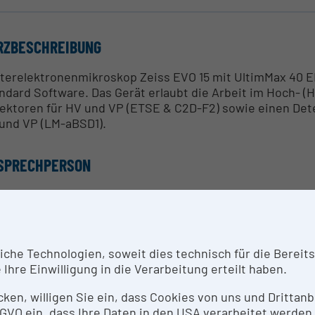
RZBESCHREIBUNG
terelektronenmikroskop Zeiss EVO 15 mit UltimMax 40 E
ndard Software. Das Gerät erlaubt die Arbeit im Hoch- (
ektoren für HV und VP (ETSE & C2D-F2) sowie einen Dete
und VP (LM-aBSD1).
SPRECHPERSON
v. Prof. Dr. Katja Sterflinger
SEARCH SERVICES
he Technologien, soweit dies technisch für die Bereitste
 Institut für Naturwissenschaften und Technologie in der
Ihre Einwilligung in die Verarbeitung erteilt haben.
erialwissenschaften in Kunst und Konservierung (ZMKK)“
icken, willigen Sie ein, dass Cookies von uns und Dritta
denden Künste Wien für naturwissenschaftliche (Materia
 DSGVO ein, dass Ihre Daten in den USA verarbeitet werde
erstützen Angehörige der Akademie der bildenden Küns