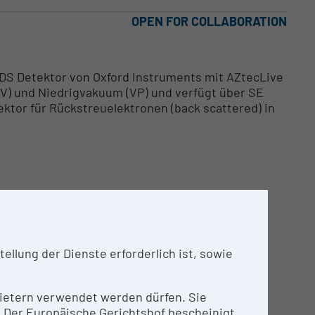
OPEN FOR COLLABORATION
DS Detektor von Oxford Instruments mit AZtecLive
HV) und Niedrigvakuum (VP) und verfügt über SE
ktor für Rückstreuelektronen (back scattered) in
llung der Dienste erforderlich ist, sowie
 Kunst (INTK) und die Core Facility „Zentrum für
 sind zentrale Einrichtungen der Akademie der
nbietern verwendet werden dürfen. Sie
l) Analyse von Kunstwerken. Die Einrichtungen
n. Der Europäische Gerichtshof bescheinigt
te Wien oder anderen Forschungseinrichtungen,