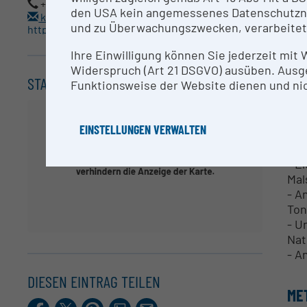
+43 1 58816 8600
den USA kein angemessenes Datenschutzniv
Mus
k.sterflinger@akbild.ac.at
und zu Überwachungszwecken, verarbeitet
For
https://www.akbild.ac.at/de/institute/naturwissenschaften-und-technologie-in-der-kunst/institut
Ihre Einwilligung können Sie jederzeit mit
Die
Widerspruch (Art 21 DSGVO) ausüben. Ausg
FTI
STANDORT
Funktionsweise der Website dienen und nic
Fot
Kun
EINSTELLUNGEN VERWALTEN
Spe
- E
Mal
- A
Ton
- U
Nat
- A
DIESEN EINTRAG TEILEN
ME
Facebook
X.com
Pinterest
LinkedIn
E-