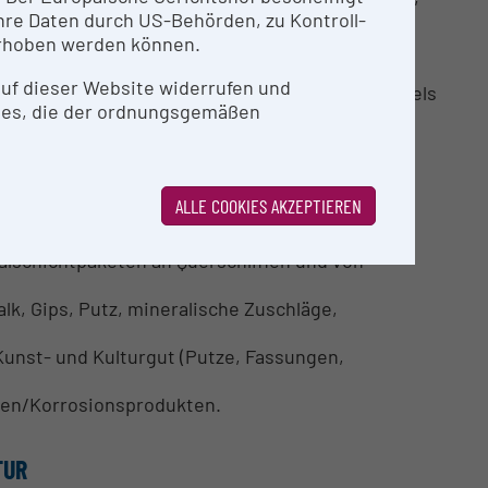
re Daten durch US-Behörden, zu Kontroll-
g von gemeinsamen Projekten im Rahmen der
rhoben werden können.
 Dienstleistungen (Drittmittel) für Externe.
 auf dieser Website widerrufen und
en von Kunstwerken und Archivmaterialien mittels
ies, die der ordnungsgemäßen
digitale Röntgenradiografie und
 zur beschleunigten Alterung von Proben im
ALLE COOKIES AKZEPTIEREN
alschichtpaketen an Querschliffen und von
lk, Gips, Putz, mineralische Zuschläge,
unst- und Kulturgut (Putze, Fassungen,
ngen/Korrosionsprodukten.
TUR