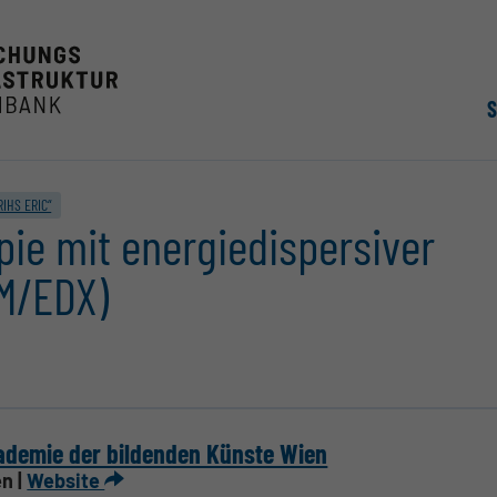
RIHS ERIC“
ie mit energiedispersiver
M/EDX)
demie der bildenden Künste Wien
n |
Website