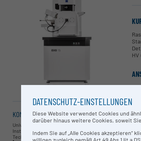
KU
Ras
Sta
Det
HV 
AN
Uni
DATENSCHUTZ-EINSTELLUNGEN
RE
KONTAKT
Diese Website verwendet Cookies und ähnlic
Das
darüber hinaus weitere Cookies, soweit Sie 
Univ. Prof. Dr. Katja Sterflinger
Mat
Institut für Naturwissenschaften und
Indem Sie auf „Alle Cookies akzeptieren“ kl
bil
Technologie in der Kunst
willigen zugleich gemäß Art 49 Abs 1 lit a
unt