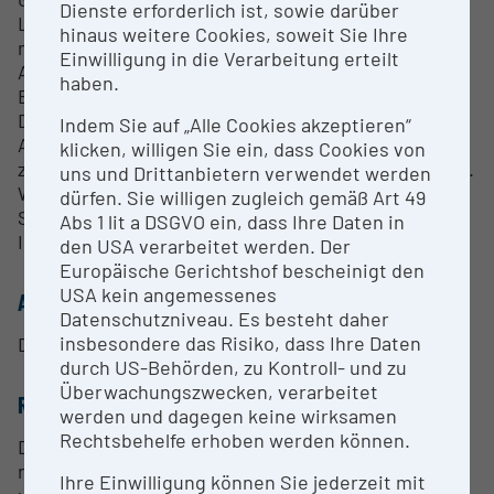
Dienste erforderlich ist, sowie darüber
Laboranalytik, die Bestätigung von Verdachtsfällen,
hinaus weitere Cookies, soweit Sie Ihre
molekulare Charakterisierungen, epidemiologische
Einwilligung in die Verarbeitung erteilt
Abklärungen und die fachliche Beratung von
haben.
Behörden, Gesundheits- und Laboreinrichtungen.
Darüber hinaus trägt sie zur Früherkennung von
Indem Sie auf „Alle Cookies akzeptieren“
Ausbrüchen, zur internationalen Vernetzung sowie
klicken, willigen Sie ein, dass Cookies von
zur Vorbereitung auf biologische Gefahrenlagen bei.
uns und Drittanbietern verwendet werden
Weiters ist die Referenzzentrale Nationales
dürfen. Sie willigen zugleich gemäß Art 49
Screeninglabor zum Nachweis von Ebolavirus-
Abs 1 lit a DSGVO ein, dass Ihre Daten in
Infektionen.
den USA verarbeitet werden. Der
Europäische Gerichtshof bescheinigt den
USA kein angemessenes
ANSPRECHPERSON
Datenschutzniveau. Es besteht daher
insbesondere das Risiko, dass Ihre Daten
Dr. Florian Heger, MSc
durch US-Behörden, zu Kontroll- und zu
Überwachungszwecken, verarbeitet
RESEARCH SERVICES
werden und dagegen keine wirksamen
Rechtsbehelfe erhoben werden können.
Die AGES betreibt Nationale Referenzlaboratorien
nach der EU Kontrollverordnung Nr. (EC) 882/2004
Ihre Einwilligung können Sie jederzeit mit