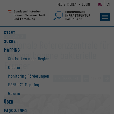
Zum
Zur
REGISTRIEREN
LOGIN
DE
EN
Seiteninhalt
Hauptnavigation
(
(
Accesskey
Accesskey
Toggl
navig
1)
2)
START
Core Facility (CF)
SUCHE
Nationale Referenzzentrale für
MAPPING
hochpathogene bakterielle
Statistiken nach Region
Erreger
Cluster
Monitoring Förderungen
ZUR ÜBERSICHT
»
11 / 22
»
ESFRI-AT-Mapping
Galerie
ÜBER
FAQS & INFO