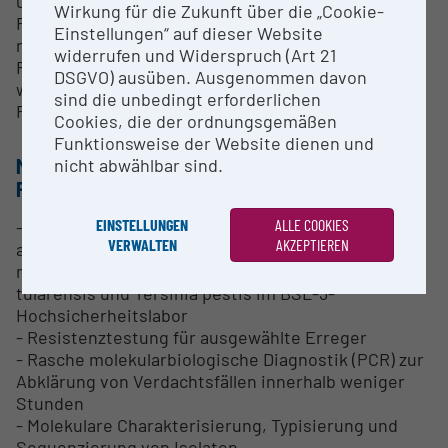
und weitere Referenzlaboratorien,
Wirkung für die Zukunft über die „Cookie-
Referenzzentralen und Sammlungen nach
Einstellungen“ auf dieser Website
nationalen und internationalen Vorgaben.
widerrufen und Widerspruch (Art 21
Für nähere Informationen zur Zusammenarbeit
DSGVO) ausüben. Ausgenommen davon
wenden Sie sich bitte an die Leitung des
sind die unbedingt erforderlichen
Referenzlabors unter dem Punkt „Kontakt“.
Cookies, die der ordnungsgemäßen
Funktionsweise der Website dienen und
METHODEN & EXPERTISE ZUR
nicht abwählbar sind.
FORSCHUNGSINFRASTRUKTUR
EINSTELLUNGEN
ALLE COOKIES
- Kultivierung und Identifizierung von Bacillus
VERWALTEN
AKZEPTIEREN
anthracis, Brucella spp., Burkholderia
mallei/pseudomallei, Coxiella burnetii, Francisella
tularensis und Yersinia pestis im BSL-3-
Hochsicherheitslabor
- Resistenztestung für ausgewählte Erreger
- Rasche molekularbiologische Diagnostik (PCR) zur
Abklärung von Verdachtsfällen innerhalb weniger
Stunden
- Molekulare Charakterisierung, Typisierung und
Sequenzierung von Isolaten