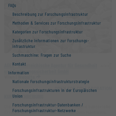
FAQs
Beschreibung zur Forschungs­infrastruktur
Methoden & Services zur Forschungs­infrastruktur
Kategorien zur Forschungs­infrastruktur
Zusätzliche Informationen zur Forschungs­
infrastruktur
Suchmaschine: Fragen zur Suche
Kontakt
AGES - Österreichische Agentur für Gesundheit
und Ernährungssicherheit GmbH
Information
Wien |
Website
Nationale Forschungs­infrastruktur­strategie
OPEN FOR COLLABORATION
Forschungs­infrastrukturen in der Europäischen
Union
KURZBESCHREIBUNG
Forschungs­infrastruktur-Datenbanken /
Die Referenzzentrale für hochpathogene bakterielle
Forschungs­infrastruktur-Netzwerke
Erreger der AGES befasst sich mit dem Nachweis,