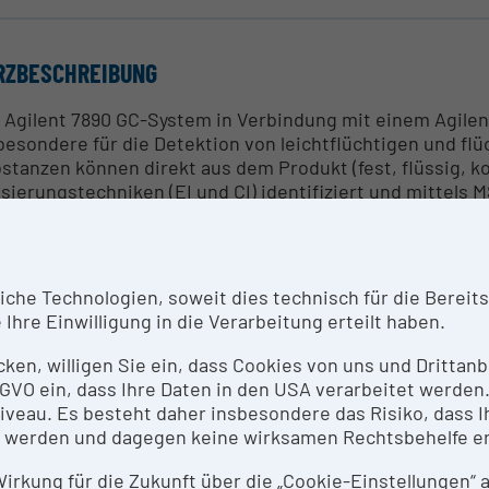
RZBESCHREIBUNG
 Agilent 7890 GC-System in Verbindung mit einem Agile
besondere für die Detektion von leichtflüchtigen und f
stanzen können direkt aus dem Produkt (fest, flüssig, 
isierungstechniken (EI und CI) identifiziert und mittel
ntifiziert werden.
SPRECHPERSON
he Technologien, soweit dies technisch für die Bereitste
Ihre Einwilligung in die Verarbeitung erteilt haben.
iam Ressler
icken, willigen Sie ein, dass Cookies von uns und Dritta
SEARCH SERVICES
 DSGVO ein, dass Ihre Daten in den USA verarbeitet werde
eau. Es besteht daher insbesondere das Risiko, dass Ih
 werden und dagegen keine wirksamen Rechtsbehelfe e
ngebiete sind die analytische Methodenentwicklung zur
duktentwicklung, die Gehaltsbestimmung von flüchtigen 
 Wirkung für die Zukunft über die „Cookie-Einstellungen“
rmazeutische Wirkstoffe) sowie deren Abbauprodukte, 