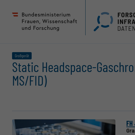
Zum
Zur
Seiteninhalt
Hauptnavigation
(
(
Accesskey
Accesskey
1)
2)
Großgerät
Static Headspace-Gaschro
MS/FID)
FH
Gra