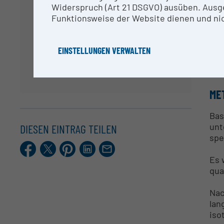
Widerspruch (Art 21 DSGVO) ausüben. Ausg
und
Funktionsweise der Website dienen und nic
Res
Der
EINSTELLUNGEN VERWALTEN
Ana
Dat
ME
Bas
unt
DIESEN EINTRAG TEILEN
spe
Facebook
X.com
Pinterest
LinkedIn
E-
Mail
Es 
qua
Nac
lan
iso