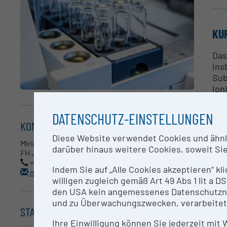
KU
Das
ins
Sub
Ion
qua
DATENSCHUTZ-EINSTELLUNGEN
KONTAKT
AN
Diese Website verwendet Cookies und ähnlic
Miriam Ressler
darüber hinaus weitere Cookies, soweit Sie 
Mir
FH JOANNEUM, Biomedizinische Analytik
+43 (0)316 5453-6677
Indem Sie auf „Alle Cookies akzeptieren“ kl
miriam.ressler@fh-joanneum.at
RE
willigen zugleich gemäß Art 49 Abs 1 lit a
den USA kein angemessenes Datenschutzniv
und zu Überwachungszwecken, verarbeitet
Ker
STANDORT
Pro
Ihre Einwilligung können Sie jederzeit mit
pha