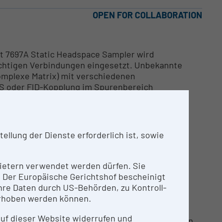
OPEN FOR COLLABORATION
nt 7697A Static Headspace Sampler wird
lüchtigen Verbindungen eingesetzt. Unbekannte
komplexe Matrix) mit verschiedenen
s MS oder FID-Kopplung im Spurenbereich
llung der Dienste erforderlich ist, sowie
nbietern verwendet werden dürfen. Sie
n. Der Europäische Gerichtshof bescheinigt
re Daten durch US-Behörden, zu Kontroll-
rhoben werden können.
 prozessbegleitenden Optimierung in der
und halbflüchtigen Zielverbindungen (z.B.
 auf dieser Website widerrufen und
die Eignungsprüfung von Verpackungsmaterialien