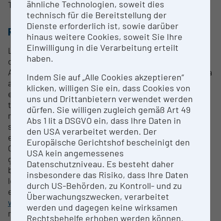
ähnliche Technologien, soweit dies
Thomas Dirnböck
technisch für die Bereitstellung der
Dienste erforderlich ist, sowie darüber
RESEARCH SERVICES
hinaus weitere Cookies, soweit Sie Ihre
Einwilligung in die Verarbeitung erteilt
LTER Zöbelboden is a small, well definable
haben.
catchment of 90 ha in the National Park Kalkalpen in
Austria. Material inputs, pollutants and nutrients via
Indem Sie auf „Alle Cookies akzeptieren“
air and precipitation are measured as well as their
klicken, willigen Sie ein, dass Cookies von
effects on the ecosystem. Their behaviour within
uns und Drittanbietern verwendet werden
the ecosystem is studied in a comprehensive
dürfen. Sie willigen zugleich gemäß Art 49
manner and effects are determined. With
Abs 1 lit a DSGVO ein, dass Ihre Daten in
standardized methods the long-term trends of
den USA verarbeitet werden. Der
ecosystem water and element fluxes are studied.
Europäische Gerichtshof bescheinigt den
Outputs through surface waters and into
USA kein angemessenes
groundwater are part of this work as are trends in
Datenschutzniveau. Es besteht daher
biodiversity and effects of climate change. The the
insbesondere das Risiko, dass Ihre Daten
long-term data is used in the UNECE CLRTAP
durch US-Behörden, zu Kontroll- und zu
effects monitoring Networks (
http://www.unece-
Überwachungszwecken, verarbeitet
wge.org
), in EMEP, and the national air pollution
werden und dagegen keine wirksamen
monitoring. LTER Zöbelboden is an important site
Rechtsbehelfe erhoben werden können.