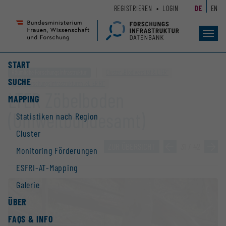
Zum
Zur
REGISTRIEREN
LOGIN
DE
EN
Seiteninhalt
Hauptnavigation
(
(
Accesskey
Accesskey
Toggl
navig
1)
2)
START
Räumliche Forschungsinfrastruktur
Cluster „Biodiversität & LTER“
SUCHE
ESFRI-Forschungs­infrastrukturen „eLTER RI“
LTER Zöbelboden
MAPPING
(Umweltbundesamt)
Statistiken nach Region
Cluster
ZUR ÜBERSICHT
»
31 / 42
»
Monitoring Förderungen
ESFRI-AT-Mapping
Galerie
ÜBER
FAQS & INFO