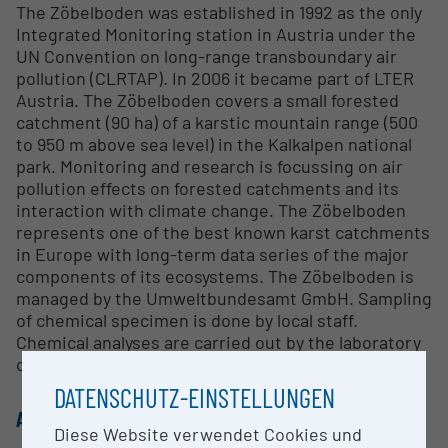
The Zöbelboden was established in 1992 as the only
Integrated Monitoring station in Austria under the
UN Convention on long-range transboundary air
pollution (CLRTAP). In 2006 it became part of LTER
Austria. The Zöbelboden covers a small forested
catchment (90 ha) of a karstic mountain range (500
to 950 m above sea level) in the Kalkalpen national
park. Monitoring and research is focussing on air
pollution effects on forested catchments and its
interaction with climate change. The Zöbelboden
represents one of the best known karst catchments
in Europe with long-term data series of the major
components of its ecosystems. The Zöbelboden is
managed by the Umweltbundesamt GmbH. Sampling
of chemical specimen is done by local staff.
Chemical analyses are carried out by the laboratory
of the Umweltbundesamt in Vienna.
DATENSCHUTZ-EINSTELLUNGEN
ANSPRECHPERSON
Diese Website verwendet Cookies und