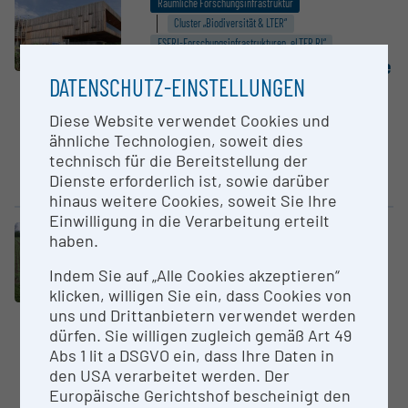
Räumliche Forschungsinfrastruktur
Cluster „Biodiversität & LTER“
ESFRI-Forschungs­infrastrukturen „eLTER RI“
Biolo­gische Station Neusiedler See
DATENSCHUTZ-EINSTELLUNGEN
LTER-Austria - Gesellschaft für
ökologische Langzeitforschung
Diese Website verwendet Cookies und
ähnliche Technologien, soweit dies
Biologische Station Neusiedler
technisch für die Bereitstellung der
See is situated at Lake Neusiedl
Dienste erforderlich ist, sowie darüber
in Illmitz (Austria) and is a...
hinaus weitere Cookies, soweit Sie Ihre
Einwilligung in die Verarbeitung erteilt
Räumliche Forschungsinfrastruktur
haben.
Cluster „Biodiversität & LTER“
Indem Sie auf „Alle Cookies akzeptieren“
ESFRI-Forschungs­infrastrukturen „eLTER RI“
klicken, willigen Sie ein, dass Cookies von
Rottenhaus/Grabenegg (AGES)
uns und Drittanbietern verwendet werden
LTER-Austria - Gesellschaft für
dürfen. Sie willigen zugleich gemäß Art 49
ökologische Langzeitforschung
Abs 1 lit a DSGVO ein, dass Ihre Daten in
The Grabenegg Field Station
den USA verarbeitet werden. Der
(Alpenvorland), Lower Austria, is
Europäische Gerichtshof bescheinigt den