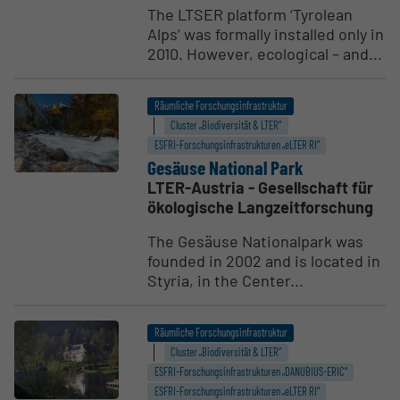
The LTSER platform ‘Tyrolean
Alps’ was formally installed only in
2010. However, ecological – and...
Räumliche Forschungsinfrastruktur
Cluster „Biodiversität & LTER“
ESFRI-Forschungs­infrastrukturen „eLTER RI“
Gesäuse National Park
LTER-Austria - Gesellschaft für
ökologische Langzeitforschung
The Gesäuse Nationalpark was
founded in 2002 and is located in
Styria, in the Center...
Räumliche Forschungsinfrastruktur
Cluster „Biodiversität & LTER“
ESFRI-Forschungs­infrastrukturen „DANUBIUS-ERIC“
ESFRI-Forschungs­infrastrukturen „eLTER RI“