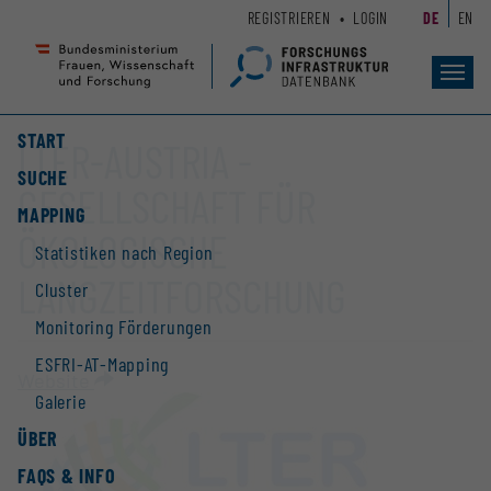
Zum
Zur
REGISTRIEREN
LOGIN
DE
EN
Seiteninhalt
Hauptnavigation
(
(
Accesskey
Accesskey
Toggl
navig
1)
2)
START
LTER-AUSTRIA -
SUCHE
GESELLSCHAFT FÜR
MAPPING
ÖKOLOGISCHE
Statistiken nach Region
LANGZEITFORSCHUNG
Cluster
Monitoring Förderungen
ESFRI-AT-Mapping
Website
Galerie
ÜBER
FAQS & INFO