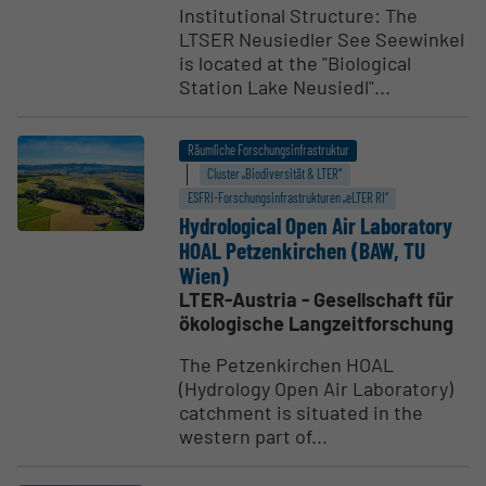
Institutional Structure: The
LTSER Neusiedler See Seewinkel
is located at the "Biological
Station Lake Neusiedl"...
Räumliche Forschungsinfrastruktur
Cluster „Biodiversität & LTER“
ESFRI-Forschungs­infrastrukturen „eLTER RI“
Hydro­lo­gical Open Air Laboratory
HOAL Petzen­kirchen (BAW, TU
Wien)
LTER-Austria - Gesellschaft für
ökologische Langzeitforschung
The Petzenkirchen HOAL
(Hydrology Open Air Laboratory)
catchment is situated in the
western part of...