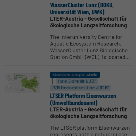
Wasser­Cluster Lunz (BOKU,
Univer­sität Wien, UWK)
LTER-Austria - Gesellschaft für
ökologische Langzeitforschung
The Interuniversity Centre for
Aquatic Ecosystem Research,
WasserCluster Lunz Biologische
Station GmbH (WCL), is located...
Räumliche Forschungsinfrastruktur
Cluster „Biodiversität & LTER“
ESFRI-Forschungs­infrastrukturen „eLTER RI“
LTSER Platform Eisen­wurzen
(Umwelt­bun­desamt)
LTER-Austria - Gesellschaft für
ökologische Langzeitforschung
The LTSER platform Eisenwurzen
represents both a natural space