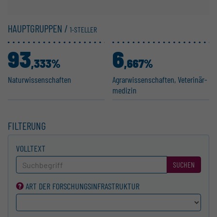
HAUPTGRUPPEN /
1-STELLER
93
6
,333%
,667%
Natur­wis­sen­schaften
Agrar­wis­sen­schaften, Veteri­när­
m­e­dizin
FILTERUNG
VOLLTEXT
SUCHEN
ART DER FORSCHUNGS­INFRASTRUKTUR