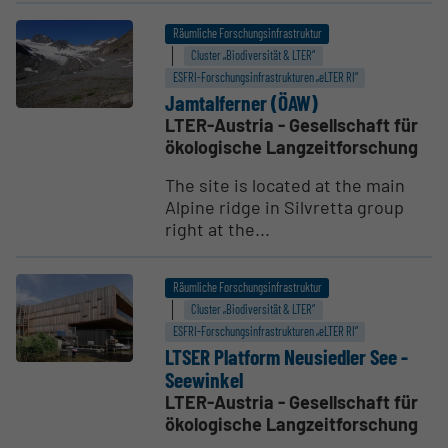
Räumliche Forschungsinfrastruktur
Cluster „Biodiversität & LTER“
ESFRI-Forschungs­infrastrukturen „eLTER RI“
Jamtal­ferner (ÖAW)
LTER-Austria - Gesellschaft für
ökologische Langzeitforschung
The site is located at the main
Alpine ridge in Silvretta group
right at the...
Räumliche Forschungsinfrastruktur
Cluster „Biodiversität & LTER“
ESFRI-Forschungs­infrastrukturen „eLTER RI“
LTSER Platform Neusiedler See -
Seewinkel
LTER-Austria - Gesellschaft für
ökologische Langzeitforschung