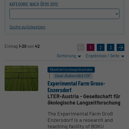
KATEGORIE NACH ÖFOS 2012
Suche zurücksetzen
Eintrag
1-20
von
42
«
1
2
3
»
Sortierung
Ergebnisse / Seite
Räumliche Forschungsinfrastruktur
Cluster „Biodiversität & LTER“
Experi­mental Farm Gross-
Enzersdorf
LTER-Austria - Gesellschaft für
ökologische Langzeitforschung
The Experimental Farm Groß
Enzersdorf is a research and
teaching facility of BOKU