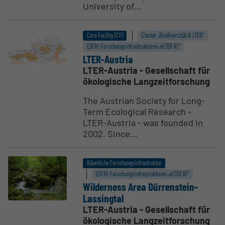
University of...
Core Facility (CF)
Cluster „Biodiversität & LTER“
ESFRI-Forschungs­infrastrukturen „eLTER RI“
LTER-Austria
LTER-Austria - Gesellschaft für
ökologische Langzeitforschung
The Austrian Society for Long-
Term Ecological Research -
LTER-Austria - was founded in
2002. Since...
Räumliche Forschungsinfrastruktur
ESFRI-Forschungs­infrastrukturen „eLTER RI“
Wilderness Area Dürren­stein-
Lassingtal
LTER-Austria - Gesellschaft für
ökologische Langzeitforschung