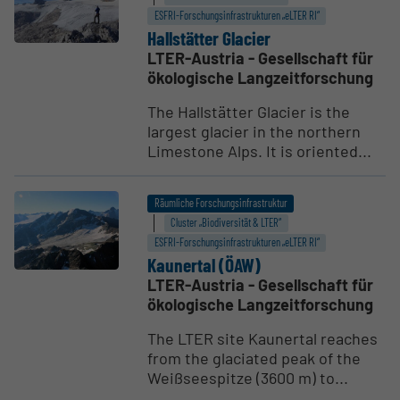
ESFRI-Forschungs­infrastrukturen „eLTER RI“
Hallstätter Glacier
LTER-Austria - Gesellschaft für
ökologische Langzeitforschung
The Hallstätter Glacier is the
largest glacier in the northern
Limestone Alps. It is oriented...
Räumliche Forschungsinfrastruktur
Cluster „Biodiversität & LTER“
ESFRI-Forschungs­infrastrukturen „eLTER RI“
Kaunertal (ÖAW)
LTER-Austria - Gesellschaft für
ökologische Langzeitforschung
The LTER site Kaunertal reaches
from the glaciated peak of the
Weißseespitze (3600 m) to...