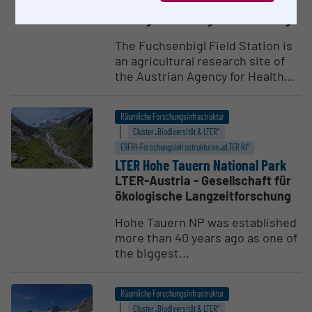
LTER-Austria - Gesellschaft für
ökologische Langzeitforschung
The Fuchsenbigl Field Station is
an agricultural research site of
the Austrian Agency for Health...
Räumliche Forschungsinfrastruktur
Cluster „Biodiversität & LTER“
ESFRI-Forschungs­infrastrukturen „eLTER RI“
LTER Hohe Tauern National Park
LTER-Austria - Gesellschaft für
ökologische Langzeitforschung
Hohe Tauern NP was established
more than 40 years ago as one of
the biggest...
Räumliche Forschungsinfrastruktur
Cluster „Biodiversität & LTER“