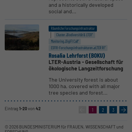
and a historically developed
social and...
Räumliche Forschungsinfrastruktur
Cluster „Biodiversität & LTER“
Monitoring „DigiFI Call“
ESFRI-Forschungs­infrastrukturen „eLTER RI“
Rosalia Lehrforst (BOKU)
LTER-Austria - Gesellschaft für
ökologische Langzeitforschung
The University forest is about
1000 ha, covered with all major
tree species and forest...
Eintrag
1-20
von
42
«
1
2
3
»
© 2026 BUNDESMINISTERIUM für FRAUEN, WISSENSCHAFT und
FORSCHUNG