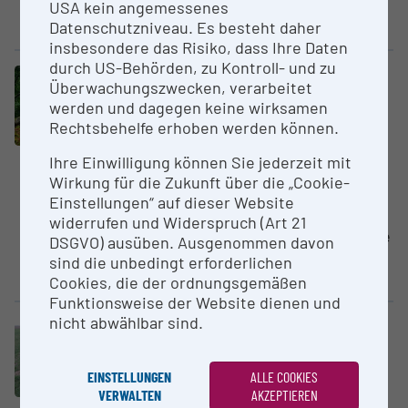
an agricultural research site of
USA kein angemessenes
the Austrian...
Datenschutzniveau. Es besteht daher
insbesondere das Risiko, dass Ihre Daten
durch US-Behörden, zu Kontroll- und zu
Räumliche Forschungsinfrastruktur
Überwachungszwecken, verarbeitet
Cluster „Biodiversität & LTER“
werden und dagegen keine wirksamen
ESFRI-Forschungs­infrastrukturen „eLTER RI“
Rechtsbehelfe erhoben werden können.
Kalkalpen National Park
LTER-Austria - Gesellschaft für
Ihre Einwilligung können Sie jederzeit mit
ökologische Langzeitforschung
Wirkung für die Zukunft über die „Cookie-
Einstellungen“ auf dieser Website
Kalkalpen National Park is made
widerrufen und Widerspruch (Art 21
up of two mountain ranges: * The
DSGVO) ausüben. Ausgenommen davon
Reichraminger Hintergebirge
sind die unbedingt erforderlichen
is...
Cookies, die der ordnungsgemäßen
Funktionsweise der Website dienen und
nicht abwählbar sind.
Räumliche Forschungsinfrastruktur
Cluster „Biodiversität & LTER“
ESFRI-Forschungs­infrastrukturen „eLTER RI“
EINSTELLUNGEN
ALLE COOKIES
Fuchsenbigl (AGES)
VERWALTEN
AKZEPTIEREN