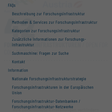
FAQs
42
Beschreibung zur Forschungs­infrastruktur
Methoden & Services zur Forschungs­infrastruktur
Kategorien zur Forschungs­infrastruktur
Zusätzliche Informationen zur Forschungs­
FORSCHUNGS­INFRASTRUKTUREN
/ OPEN FOR
infrastruktur
COLLABORATION
Suchmaschine: Fragen zur Suche
Kontakt
Information
Nationale Forschungs­infrastruktur­strategie
Forschungs­infrastrukturen in der Europäischen
Union
Forschungs­infrastruktur-Datenbanken /
Forschungs­infrastruktur-Netzwerke
Ihre Datenschutz-Einstellungen verhindern