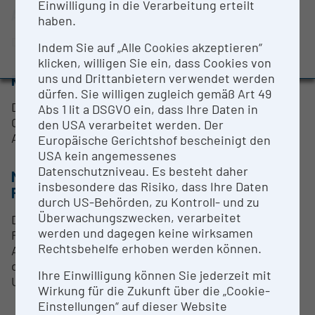
Einwilligung in die Verarbeitung erteilt
BMBWF-Forschungsinfrastruktur-Datenbank:
ANSPRECHPERSON
haben.
Evaluierungsstudie 2022
Dominik Mair
Indem Sie auf „Alle Cookies akzeptieren“
Auszeichnungen und Pressemeldungen
klicken, willigen Sie ein, dass Cookies von
uns und Drittanbietern verwendet werden
RESEARCH SERVICES
dürfen. Sie willigen zugleich gemäß Art 49
Die Forschungsinfrastruktur ist "Open for
Abs 1 lit a DSGVO ein, dass Ihre Daten in
Collaboration". Kommerzielle Kooperationen auf
den USA verarbeitet werden. Der
Anfrage.
Europäische Gerichtshof bescheinigt den
USA kein angemessenes
Datenschutzniveau. Es besteht daher
METHODEN & EXPERTISE ZUR
insbesondere das Risiko, dass Ihre Daten
FORSCHUNGSINFRASTRUKTUR
durch US-Behörden, zu Kontroll- und zu
Überwachungszwecken, verarbeitet
Die Messgeräte und die Einrichtung können von
werden und dagegen keine wirksamen
Firmenpartnern für EMV-Precompliance- und
Rechtsbehelfe erhoben werden können.
Antennemessungen genutzt werden. Sie werden
dabei von wissenschaftlichen Mitarbeitern der
Ihre Einwilligung können Sie jederzeit mit
Universität Innsbruck unterstützt.
Wirkung für die Zukunft über die „Cookie-
Einstellungen“ auf dieser Website