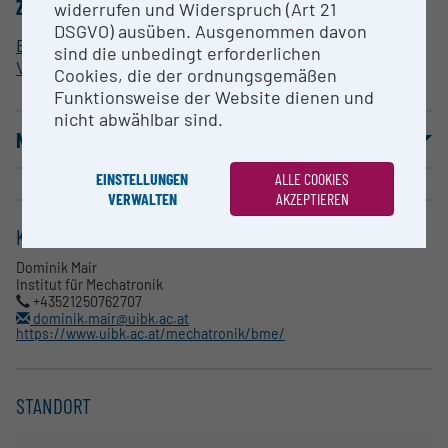
ZUORDNUNG ZUR FORSCHUNGSINFRASTRUKTUR
widerrufen und Widerspruch (Art 21
DSGVO) ausüben. Ausgenommen davon
Elektromagnetische
sind die unbedingt erforderlichen
Verträglichkeit/Antennenmesstechnik
Cookies, die der ordnungsgemäßen
Funktionsweise der Website dienen und
nicht abwählbar sind.
NUTZUNGSBEDINGUNGEN
EINSTELLUNGEN
ALLE COOKIES
VERWALTEN
AKZEPTIEREN
KONTAKT
Dominik Mair
Institut für Mechatronik
+43521250762707
dominik.mair@uibk.ac.at
https://www.uibk.ac.at/mechatronik/bme/
STANDORT