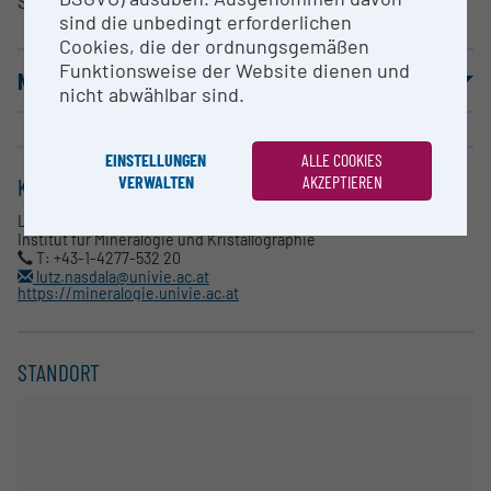
Spektroskopie und -Mapping
sind die unbedingt erforderlichen
Cookies, die der ordnungsgemäßen
Funktionsweise der Website dienen und
NUTZUNGSBEDINGUNGEN
nicht abwählbar sind.
EINSTELLUNGEN
ALLE COOKIES
VERWALTEN
AKZEPTIEREN
KONTAKT
Lutz Nasdala
Institut für Mineralogie und Kristallographie
T: +43-1-4277-532 20
lutz.nasdala@univie.ac.at
https://mineralogie.univie.ac.at
STANDORT