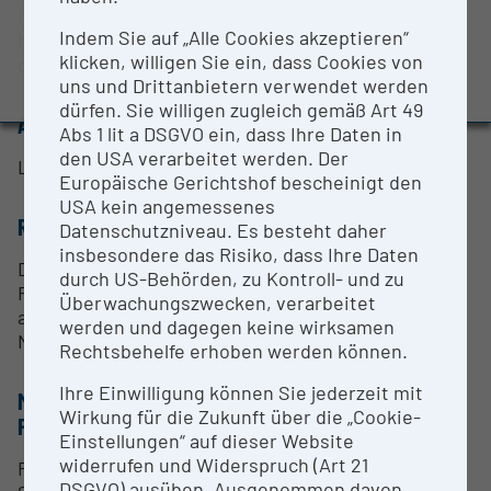
BMBWF-Forschungsinfrastruktur-Datenbank:
im Mikrometerbereich. Identifizierung von
Indem Sie auf „Alle Cookies akzeptieren“
Evaluierungsstudie 2022
Mineralen und anderen Phasen und Untersuchung
klicken, willigen Sie ein, dass Cookies von
der Nahordnung.
Auszeichnungen und Pressemeldungen
uns und Drittanbietern verwendet werden
dürfen. Sie willigen zugleich gemäß Art 49
ANSPRECHPERSON
Abs 1 lit a DSGVO ein, dass Ihre Daten in
den USA verarbeitet werden. Der
Lutz Nasdala
Europäische Gerichtshof bescheinigt den
USA kein angemessenes
RESEARCH SERVICES
Datenschutzniveau. Es besteht daher
insbesondere das Risiko, dass Ihre Daten
Derzeit werden keine Research Services für diese
durch US-Behörden, zu Kontroll- und zu
Forschungsinfrastruktur angeboten. Bei Interesse
Überwachungszwecken, verarbeitet
an einer Kooperation setzen Sie sich bitte mit Lutz
werden und dagegen keine wirksamen
Nasdala (
lutz.nasdala@univie.ac.at
) in Verbindung.
Rechtsbehelfe erhoben werden können.
Ihre Einwilligung können Sie jederzeit mit
METHODEN & EXPERTISE ZUR
Wirkung für die Zukunft über die „Cookie-
FORSCHUNGSINFRASTRUKTUR
Einstellungen“ auf dieser Website
widerrufen und Widerspruch (Art 21
Raman und laser-induzierte Photolumineszenz-
DSGVO) ausüben. Ausgenommen davon