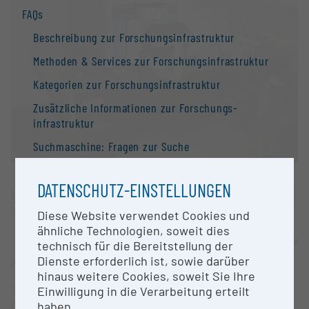
FAQs
Beschreibung zur Forschungs­infrastruktur
Methoden & Services zur Forschungs­infrastruktur
Kategorien zur Forschungs­infrastruktur
Zusätzliche Informationen zur Forschungs­
infrastruktur
Suchmaschine: Fragen zur Suche
Kontakt
DATENSCHUTZ-EINSTELLUNGEN
Information
Universität Wien
Wien |
Website
Diese Website verwendet Cookies und
Nationale Forschungs­infrastruktur­strategie
ähnliche Technologien, soweit dies
Forschungs­infrastrukturen in der Europäischen
OPEN FOR COLLABORATION
technisch für die Bereitstellung der
Union
Dienste erforderlich ist, sowie darüber
KURZBESCHREIBUNG
hinaus weitere Cookies, soweit Sie Ihre
Forschungs­infrastruktur-Datenbanken /
Spektroskopische Punktanalysen (Raman und
Einwilligung in die Verarbeitung erteilt
Forschungs­infrastruktur-Netzwerke
Photolumineszenz) zur zerstörungsfreien Analyse
haben.