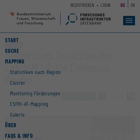
Zum
Zur
REGISTRIEREN
LOGIN
DE
EN
Seiteninhalt
Hauptnavigation
(
(
Accesskey
Accesskey
Toggl
navig
1)
2)
START
Großgerät
SUCHE
dispersives Spektrometer
MAPPING
LabRAM HR Vis Evolution,
Statistiken nach Region
Horiba
Cluster
Monitoring Förderungen
ZUR ÜBERSICHT
»
26 / 397
»
ESFRI-AT-Mapping
Galerie
ÜBER
FAQS & INFO