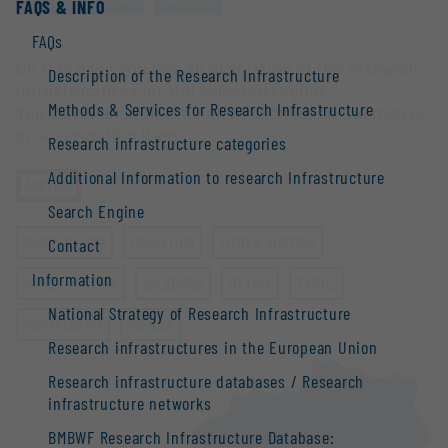
FAQS & INFO
FAQs
On this page you find an evaluation of the research
Description of the Research Infrastructure
infrastructures for the selected region.
Methods & Services for Research Infrastructure
You can change the region by clicking on the map or
on a navigation item.
Research infrastructure categories
Additional Information to research Infrastructure
AUSTRIA
Search Engine
BURGENLAND
CARINTHIA
LOWER AUSTRIA
Contact
Information
UPPER AUSTRIA
SALZBURG
STYRIA
TYROL
National Strategy of Research Infrastructure
VORARLBERG
VIENNA
Research infrastructures in the European Union
Research infrastructure databases / Research
infrastructure networks
BMBWF Research Infrastructure Database: