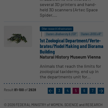
several 3D printers and hand-
held 3D scanners (Artec Space
Spider,...
Other research infrastructure
Clusters „Biodiversity & LTER“
Clusters „DiSSCo AT“
1st Zoological Department/Verte­
brates/Model Making and Diorama
Building
Natural History Museum Vienna
Animals that reach the limits for
zoological taxidermy, end up in
the departments unit for...
Result
81-100
of
2928
«
3
4
5
6
7
»
© 2026 FEDERAL MINISTRY of WOMEN, SCIENCE and RESEARCH