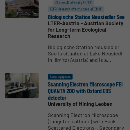
Clusters „Biodiversity & LTER“
ESFRI-Research Infrastructures „eLTER RI“
Biolo­gische Station Neusiedler See
LTER-Austria - Austrian Society
for Long-term Ecological
Research
Biologische Station Neusiedler
See is situated at Lake Neusiedl
in Illmitz (Austria) and is a...
Large equipment
Scanning Electron Micro­scope FEI
QUANTA 200 with Oxford EDS
detector
University of Mining Leoben
Scanning Electron Microscope
(tungsten cathode) with Back
Scattered Electrons-, Secondary