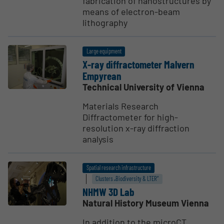
fabrication of nanostructures by
means of electron-beam
lithography
Large equipment
X-ray diffrac­tometer Malvern
Empyrean
Technical University of Vienna
Materials Research
Diffractometer for high-
resolution x-ray diffraction
analysis
Spatial research infrastructure
Clusters „Biodiversity & LTER“
NHMW 3D Lab
Natural History Museum Vienna
In addition to the microCT,