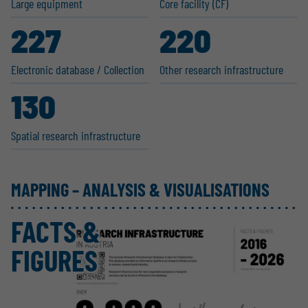
Large equipment
Core facility (CF)
227
220
Electronic database / Collection
Other research infras­tructure
130
Spatial research infras­tructure
MAPPING – ANALYSIS & VISUALISATIONS
FACTS &
FIGURES