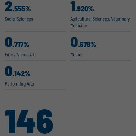
2
1
.555%
.920%
Social Sciences
Agricul­tural Sciences, Veterinary
Medicine
0
0
.717%
.678%
Fine / Visual Arts
Music
0
.142%
Performing Arts
146