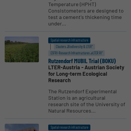
Temperature (HPHT)
Consistometers are designed to
test a cement's thickening time
under...
Spatial research infrastructure
Clusters „Biodiversity & LTER“
ESFRI-Research Infrastructures „eLTER RI“
Rutzendorf MUBIL Trial (BOKU)
LTER-Austria - Austrian Society
for Long-term Ecological
Research
The Rutzendorf Experimental
Station is an agricultural
research site of the University of
Natural Resources...
Spatial research infrastructure