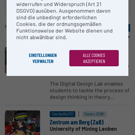
widerrufen und Widerspruch (Art 21
reset
DSGVO) ausüben. Ausgenommen davon
sind die unbedingt erforderlichen
Cookies, die der ordnungsgemäßen
Result
81-100
of
2928
«
3
4
5
6
7
»
Funktionsweise der Website dienen und
nicht abwählbar sind.
sorting
Results per page
Spatial research infrastructure
EINSTELLUNGEN
ALLE COOKIES
DESY - The Digital Design Lab
VERWALTEN
AKZEPTIEREN
Interdisciplinary Transformation
University Austria (IT:U)
The Digital Design Lab enables
students to tackle the process of
design thinking in theory...
Core facility (CF)
Clusters „DCNA“
Zentrum am Berg (ZaB)
University of Mining Leoben