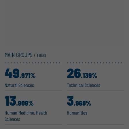
MAIN GROUPS /
1 DIGIT
49
26
.971%
.139%
Natural Sciences
Technical Sciences
13
3
.909%
.968%
Human Medicine, Health
Humanities
Sciences