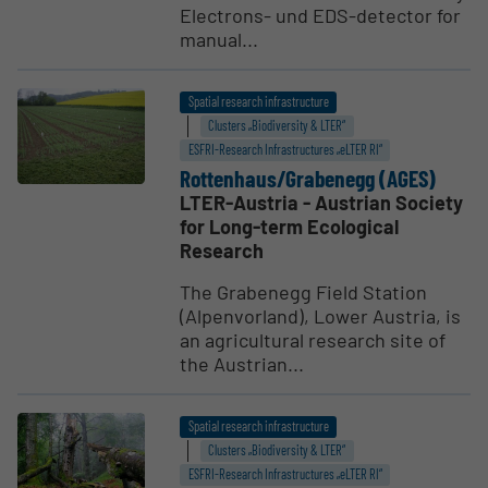
Electrons- und EDS-detector for
manual...
Spatial research infrastructure
Clusters „Biodiversity & LTER“
ESFRI-Research Infrastructures „eLTER RI“
Rottenhaus/Grabenegg (AGES)
LTER-Austria - Austrian Society
for Long-term Ecological
Research
The Grabenegg Field Station
(Alpenvorland), Lower Austria, is
an agricultural research site of
the Austrian...
Spatial research infrastructure
Clusters „Biodiversity & LTER“
ESFRI-Research Infrastructures „eLTER RI“