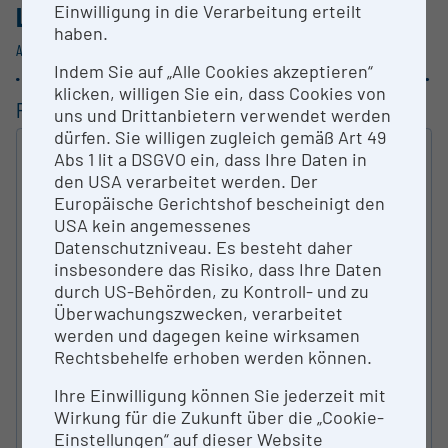
LISTING RESEARCH INFRASTRUCTURES
/
Einwilligung in die Verarbeitung erteilt
haben.
AUSTRIA
Indem Sie auf „Alle Cookies akzeptieren“
klicken, willigen Sie ein, dass Cookies von
FILTERING
uns und Drittanbietern verwendet werden
dürfen. Sie willigen zugleich gemäß Art 49
FULL-TEXT SEARCH
Abs 1 lit a DSGVO ein, dass Ihre Daten in
den USA verarbeitet werden. Der
SEARCH
Europäische Gerichtshof bescheinigt den
USA kein angemessenes
R&D - INSTITUTION
Datenschutzniveau. Es besteht daher
insbesondere das Risiko, dass Ihre Daten
durch US-Behörden, zu Kontroll- und zu
TYPE OF RESEARCH INFRA­STRUCTURE
Überwachungszwecken, verarbeitet
werden und dagegen keine wirksamen
Rechtsbehelfe erhoben werden können.
AUSTRIAN FIELDS OF SCIENCES
Ihre Einwilligung können Sie jederzeit mit
Wirkung für die Zukunft über die „Cookie-
Einstellungen“ auf dieser Website