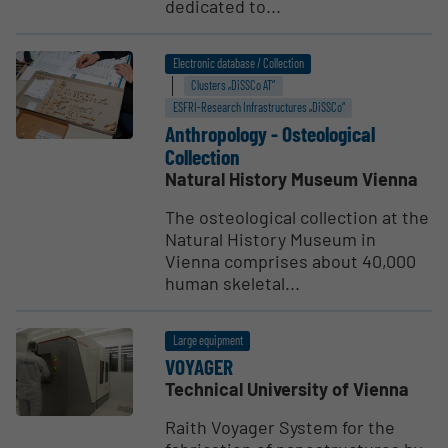
dedicated to...
Electronic database / Collection
Clusters „DiSSCo AT“
ESFRI-Research Infrastructures „DiSSCo“
Anthro­pology - Osteo­logical
Collection
Natural History Museum Vienna
The osteological collection at the
Natural History Museum in
Vienna comprises about 40,000
human skeletal...
Large equipment
VOYAGER
Technical University of Vienna
Raith Voyager System for the