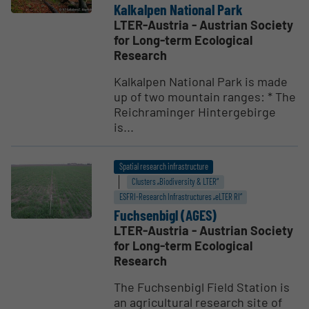
Kalkalpen National Park
LTER-Austria - Austrian Society
for Long-term Ecological
Research
Kalkalpen National Park is made
up of two mountain ranges: * The
Reichraminger Hintergebirge
is...
Spatial research infrastructure
Clusters „Biodiversity & LTER“
ESFRI-Research Infrastructures „eLTER RI“
Fuchsenbigl (AGES)
LTER-Austria - Austrian Society
for Long-term Ecological
Research
The Fuchsenbigl Field Station is
an agricultural research site of