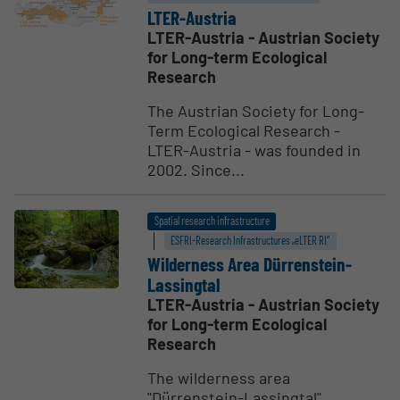
LTER-Austria
LTER-Austria - Austrian Society
for Long-term Ecological
Research
The Austrian Society for Long-
Term Ecological Research -
LTER-Austria - was founded in
2002. Since...
Spatial research infrastructure
ESFRI-Research Infrastructures „eLTER RI“
Wilderness Area Dürren­stein-
Lassingtal
LTER-Austria - Austrian Society
for Long-term Ecological
Research
The wilderness area
"Dürrenstein-Lassingtal"