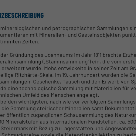
RZBESCHREIBUNG
 mineralogischen und petrographischen Sammlungen si
umentieren mit Mineralien- und Gesteinsobjekten punkt
timmten Zeiten.
 der Gründung des Joanneums im Jahr 1811 brachte Erzh
eraliensammlung („Stammsammlung“) ein, die vom ersten
 erweitert wurde. Mohs entwickelte in seiner Zeit am G
teilige Ritzhärte-Skala. Im 19. Jahrhundert wurden die 
sammlungen, Geschenke, Tausch und den Erwerb von Sp
de eine technologische Sammlung mit Materialien für v
hnischen Umfeld des Menschen angelegt.
 beiden wichtigsten, nach wie vor verfolgten Sammlungs
 die Sammlung steirischer Mineralien samt Dokumentat
der öffentlich zugänglichen Schausammlung des Naturku
00 Mineralstufen aus internationalen Fundstellen, ca. 50
 Steiermark mit Bezug zu Lagerstätten und Angewandter M
 Schmucksteine sowie die Meteoritenkollektion zu besic