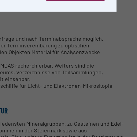
Anfrage und nach Terminabsprache möglich.
ger Terminvereinbarung zu optischen
len Objekten Material für Analysenzwecke
 IMDAS recherchierbar. Weiters sind die
seums, Verzeichnisse von Teilsammlungen,
it einsehbar.
chliffe für Licht- und Elektronen-Mikroskopie
TUR
hiedensten Mineralgruppen, zu Gesteinen und Edel-
kommen in der Steiermark sowie aus
eit. Eine weitere Expertise ist in der Bestimmung