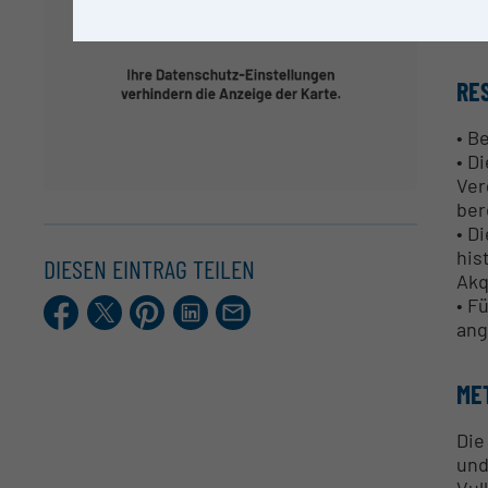
Dr.
RE
• B
• D
Ver
ber
• D
his
DIESEN EINTRAG TEILEN
Akq
• F
Facebook
X.com
Pinterest
LinkedIn
E-
Mail
ang
ME
Die
und
Vul