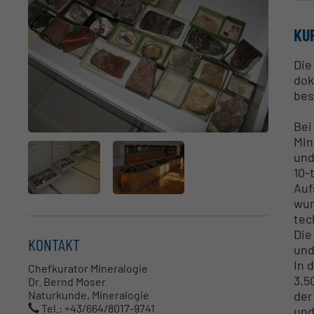
KU
Die
dok
bes
Bei
Min
und
10-
Auf
wur
tec
Die
KONTAKT
und
In 
Chefkurator Mineralogie
3.5
Dr. Bernd Moser
der
Naturkunde, Mineralogie
Tel.: +43/664/8017-9741
und