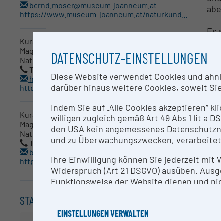
bernd.moser@museum-joanneum.at
abe
https://www.museum-joanneum.at/naturkundemuseum/sammlungen-forschung/mineralogie
Es 
• M
Kurator
Mag. Dr. Hans-Peter Bojar
• G
DATENSCHUTZ-EINSTELLUNGEN
Naturkunde, Mineralogie
• M
Tel.: +43/664/8017-9743
• E
Diese Website verwendet Cookies und ähnlic
hans-peter.bojar@museum-joanneum.at
• T
darüber hinaus weitere Cookies, soweit Sie 
https://www.museum-joanneum.at/naturkundemuseum/sammlungen-forschung/mineralogie
• L
Sam
Indem Sie auf „Alle Cookies akzeptieren“ kl
Kuratorin
• S
willigen zugleich gemäß Art 49 Abs 1 lit a
Mag. Barbara Leikauf
den USA kein angemessenes Datenschutzniv
Naturkunde, Mineralogie
Dan
und zu Überwachungszwecken, verarbeitet
Tel.: +43/316/8017-9742
• S
barbara.leikauf@museum-joanneum.at
Ihre Einwilligung können Sie jederzeit mit
Pol
https://www.museum-joanneum.at/naturkundemuseum/sammlungen-forschung/mineralogie
Widerspruch (Art 21 DSGVO) ausüben. Ausg
• S
Funktionsweise der Website dienen und nic
Kar
STANDORT
AN
EINSTELLUNGEN VERWALTEN