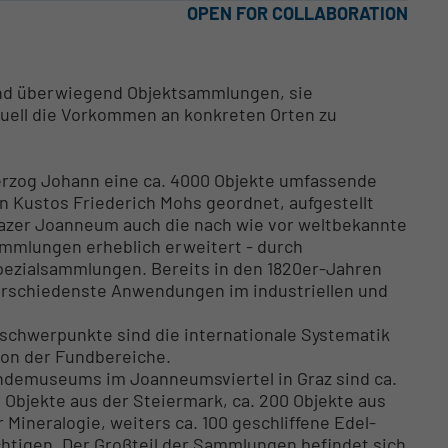
OPEN FOR COLLABORATION
nd überwiegend Objektsammlungen, sie
uell die Vorkommen an konkreten Orten zu
erzog Johann eine ca. 4000 Objekte umfassende
 Kustos Friederich Mohs geordnet, aufgestellt
razer Joanneum auch die nach wie vor weltbekannte
Sammlungen erheblich erweitert - durch
ezialsammlungen. Bereits in den 1820er-Jahren
erschiedenste Anwendungen im industriellen und
schwerpunkte sind die internationale Systematik
ion der Fundbereiche.
ndemuseums im Joanneumsviertel in Graz sind ca.
0 Objekte aus der Steiermark, ca. 200 Objekte aus
ineralogie, weiters ca. 100 geschliffene Edel-
htigen. Der Großteil der Sammlungen befindet sich