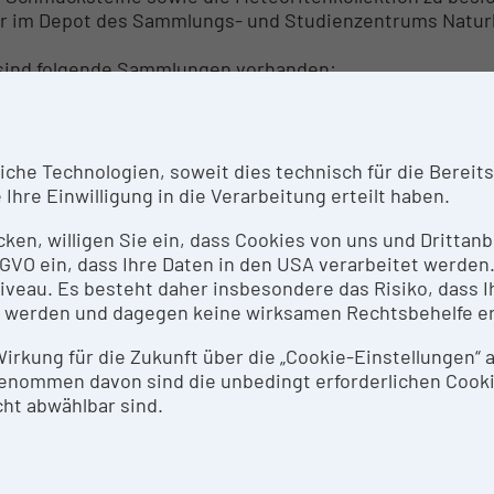
r im Depot des Sammlungs- und Studienzentrums Naturk
sind folgende Sammlungen vorhanden:
ineralien: etwa 100.000 Objekte, digitalisiert (Daten und F
esteine: etwa 5.000 Objekte, digitalisiert (Daten).
eteoriten: ca. 60 Objekte, digitalisiert (Daten und Foto).
del- und Schmucksteine: ca. 400 Objekte, teilweise digital
he Technologien, soweit dies technisch für die Bereitste
echnologische Sammlung: ca. 700 Objekte, teilweise digit
Ihre Einwilligung in die Verarbeitung erteilt haben.
agerstättenproben: etwa 5.000 Objekte, Basisdaten digita
mlungen O.M. Friedrich und H. G. Haditsch).
icken, willigen Sie ein, dass Cookies von uns und Dritta
ammlungskonvolut E.J. Zirkl: ca. 6.000 Objekte, Basisdate
 DSGVO ein, dass Ihre Daten in den USA verarbeitet werde
eau. Es besteht daher insbesondere das Risiko, dass Ih
eben existieren noch zwei Sammlungen von wissenschaf
 werden und dagegen keine wirksamen Rechtsbehelfe e
ammlung von historisch-wissenschaftlichen Instrumenten
 Wirkung für die Zukunft über die „Cookie-Einstellungen“
arisationsapparate, Goniometer), nicht digitalisiert.
enommen davon sind die unbedingt erforderlichen Cook
ammlung von Kristallmodellen: ca. 800 Objekte, vornehmli
ht abwählbar sind.
ton), nicht digitalisiert.
SPRECHPERSON