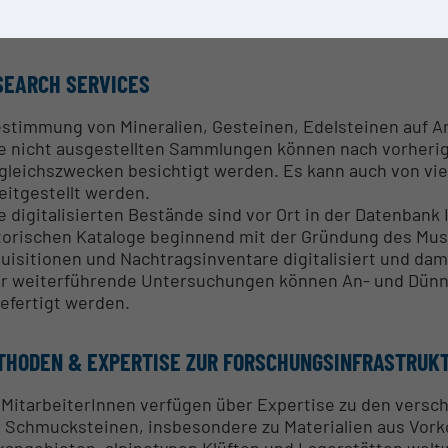
 Bernd Moser
SEARCH SERVICES
estimmung von Mineralien, Gesteinen, Edelsteinen auf 
ie nicht ausgestellten Sammlungen können nach vorheri
gleichszwecken besichtigt werden. Es kann auch von vie
eitgestellt werden.
ie digitalisierten Bestände sind vor Ort in der Datenbank
torischen Kataloge beginnend mit der Gründung des Mu
uisitionen und Nachtragsinventare digitalisiert und dam
ür weiterführende Untersuchungen können An- und Dünns
efertigt werden.
THODEN & EXPERTISE ZUR FORSCHUNGSINFRASTRUK
 MitarbeiterInnen verfügen über Expertise zu den versc
 Schmucksteinen, insbesondere zu Materialien aus Vor
kangebieten, alpinotypen Klüften und Lagerstätten weltw