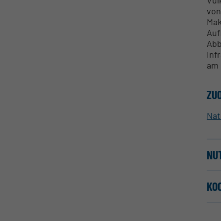
von
Mak
Auf
Abb
Inf
am 
ZU
Na
NU
KO