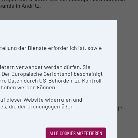
unde in Andritz.
oto).
isiert (Daten)
llung der Dienste erforderlich ist, sowie
alisiert
l erfasst (Daten) (Hauptteil ehemalige
nbietern verwendet werden dürfen. Sie
n digital grob erfasst (Daten)
n. Der Europäische Gerichtshof bescheinigt
re Daten durch US-Behörden, zu Kontroll-
ts/kulturhistorischer Bedeutung:
rhoben werden können.
: ca. 25 Objekte (hauptsächlich Mikroskope,
 auf dieser Website widerrufen und
ies, die der ordnungsgemäßen
ch aus dem 19. Jahrhundert (Materialien Holz, Gips,
ALLE COOKIES AKZEPTIEREN